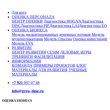
Для кого
ОЦЕНКА ПЕРСОНАЛА
ЦЕНТР ОЦЕНКИ
Диагностика ​HOGAN​
Диагностика ​
DISC​
Диагностика ​PIF​
Диагностика ​LAI​
Диагностика ​EQ
ОЦЕНКА БИЗНЕСА
Модель дисконтированных денежных потоков
Модель
мультипликаторов
Модель Ольсона
Оценка инвестиций
Модель EVA​
РАЗВИТИЕ
ЦЕНТР РАЗВИТИЯ
CESIM
ДЕЛОВЫЕ ИГРЫ
ТРЕНИНГИ
ФАСИЛИТАЦИЯ
ИНФОРМАЦИЯ
КОМАНДА
ПРИМЕРЫ ПРОЕКТОВ
БЛОГ
МАТЕРИАЛЫ ДЛЯ РАЗВИТИЯ
УЧЕБНЫЕ
МАТЕРИАЛЫ
+7 921
997 07 48
info@grow-time.ru
ОЦЕНКА БИЗНЕСА